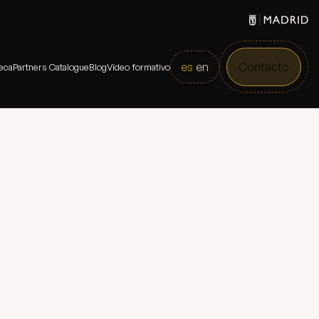
es
en
Contacto
eca
Partners Catalogue
Blog
Vídeo formativo