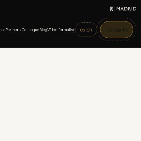
es
en
Contacto
eca
Partners Catalogue
Blog
Vídeo formativo